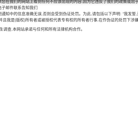
果您在我们的网站上看到任何不应该出现的内容,因为它违反了我们的政策或出于
电子邮件联系告知我们
明通知中的信息准确无误,否则会受到伪证处罚。为此,请包括以下声明: “我发誓
,并且我是(版权)所有者或被授权代表专有权的所有者行事,在作伪证的处罚下涉嫌
生调查,本网站承诺与任何和所有法律机构合作。