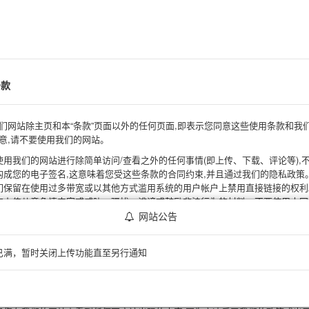
条款
们网站除主页和本“条款”页面以外的任何页面,即表示您同意这些使用条款和我
意,请不要使用我们的网站。
使用我们的网站进行除简单访问/查看之外的任何事情(即上传、下载、评论等),
构成您的电子签名,这意味着您受这些条款的合同约束,并且通过我们的隐私政策
们保留在使用过多带宽或以其他方式滥用系统的用户帐户上禁用直接链接的权利
勿上传儿童色情内容或威胁、骚扰、诽谤或鼓励非法行为的材料。不要使用本网
。如果你这样做(我们将成为法官),或者如果你做了任何违法的事情,除了我们可
网站公告
权利之外,我们将禁止你以及你从中盗链的网站,删除你的所有图片,报告如有必要
阻止您查看本网站上托管的任何图像。我们是认真的。
已满，暂时关闭上传功能直至另行通知
户必须同意遵守适用于其所在地的所有法律,包括版权和商标法。不允许使用侵
。如果有人对您提出侵权索赔,您将被要求删除受版权保护的文件,直到问题得到
与者之间存在争议,我们没有义务参与其中。
可以匿名上传图像,并与您的朋友、家人、在线站点以及社交网络在线共享。