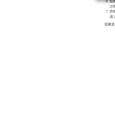
如
过
声
误
如果发