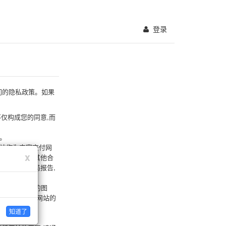
登录
们的隐私政策。如果
不仅构成您的同意,而
。
。
站作为内容交付网
x
能拥有的任何其他合
关
,您可以向当局报告,
闭
犯版权或商标的图
解决。如果本网站的
知道了