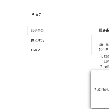
首页
服务
服务条款
隐私政策
访问我
您不同
DMCA
您
且
我
请
络
法
并
机器内存
用
片
参
您